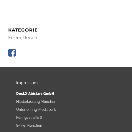
KATEGORIE
Feiern, Reisen
Impressum
DocLX Abistars GmbH
Niederlassung München
Unterföhring-Mediapark
Feringastraße 6
85774 München