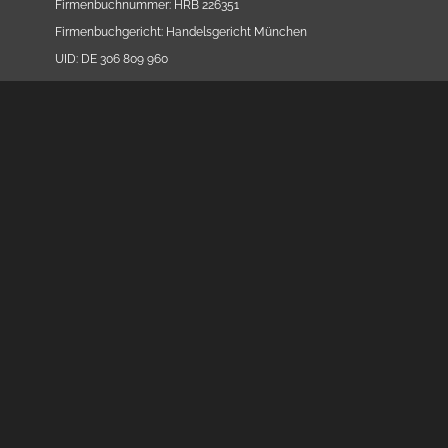
Firmenbuchnummer: HRB 226351
Firmenbuchgericht: Handelsgericht München
UID: DE 306 809 960
DocLX Holding GmbH
Firmenbuchnummer: 190932h
Firmenbuchgericht: Handelsgericht Wien
Mitglied der Wirtschaftskammer Wien
UID: ATU 49374109
Telefon: +43 1 47 87 255
E-Mail: office@doclx.com
Geweygasse 13, 1190 Wien, Austria