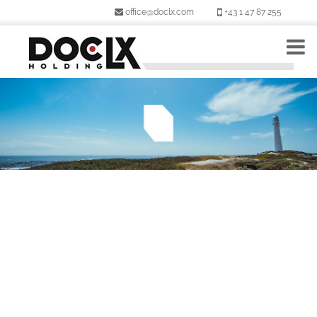
office@doclx.com
+43 1 47 87 255
HOME
EVENT PORTFOLIO